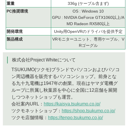
重量
336g (ケーブル含まず)
PC推奨環境
OS : Windows 10
GPU : NVIDIA GeForce GTX1060以上/A
MD Radeon RX580以上
開発環境
Unity用OpenVRのドライバを提供予定
製品構成
VRモニターユニット、専用ケーブル、V
Rゴーグル
株式会社Project Whiteについて
TSUKUMO(ツクモ)ブランドでパソコンおよびパソコ
ン周辺機器を販売するパソコンショップ。前身とな
る九十九電機は1947年の創業。現在はヤマダ電機グ
ループに所属し秋葉原を中心に全国に12店舗を展開
しつつネットショップも運営。
会社案内URL：
https://kaisya.tsukumo.co.jp/
ツクモネットショップ：
https://shop.tsukumo.co.jp/
ツクモ店舗情報：
https://tenpo.tsukumo.co.jp/