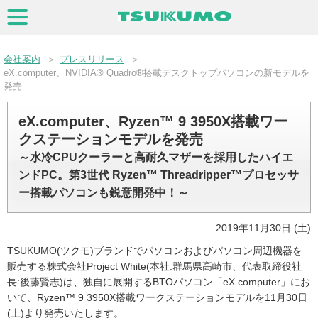
会社案内
＞
プレスリリース
＞
eX.computer、NVIDIA® Quadro®搭載デスクトップパソコンの新モデルを
発売
eX.computer、Ryzen™ 9 3950X搭載ワー
クステーションモデルを発売
～水冷CPUクーラーと高耐久マザーを採用したハイエ
ンドPC。第3世代 Ryzen™ Threadripper™プロセッサ
ー搭載パソコンも鋭意開発中！～
2019年11月30日 (土)
TSUKUMO(ツクモ)ブランドでパソコンおよびパソコン周辺機器を
販売する株式会社Project White(本社:群馬県高崎市、代表取締役社
長:後藤賢志)は、独自に展開するBTOパソコン「eX.computer」にお
いて、Ryzen™ 9 3950X搭載ワークステーションモデルを11月30日
(土)より発売いたします。