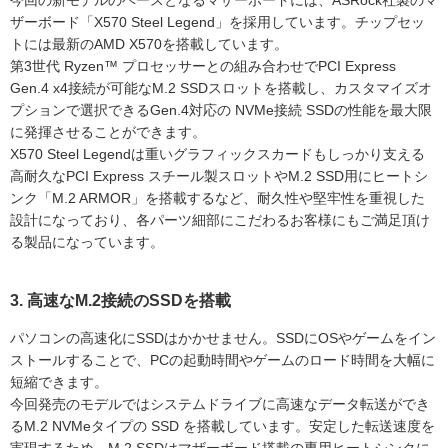
今回の新モデルのベースとなるマザーボードには、ASRock社製のマ
ザーボード「X570 Steel Legend」を採用しています。チップセッ
トには最新のAMD X570を搭載しています。
第3世代 Ryzen™ プロセッサーとの組み合わせでPCI Express
Gen.4 x4接続が可能なM.2 SSDスロットを搭載し、カスタマイズオ
プションで選択できるGen.4対応の NVMe接続 SSDの性能を最大限
に発揮させることができます。
X570 Steel Legendは重いグラフィックスカードもしっかり支える
高耐久なPCI Express スチール製スロットやM.2 SSD用にヒートシ
ンク「M.2 ARMOR」を搭載するなど、耐久性や堅牢性を重視した
設計になっており、各パーツ細部にこだわるお客様にもご満足頂け
る製品になっています。
3. 高速なM.2接続のSSDを搭載
パソコンの高速化にSSDはかかせません。SSDにOSやゲームをイン
ストールすることで、PCの起動時間やゲームのロード時間を大幅に
短縮できます。
今回発売のモデルではシステムドライブに高速なデータ転送ができ
るM.2 NVMeタイプの SSD を搭載しています。安定した転送速度を