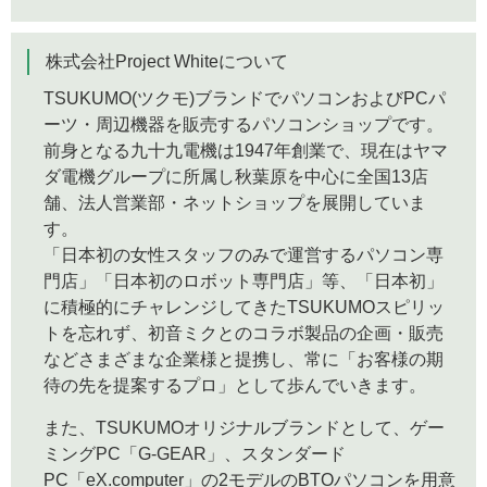
株式会社Project Whiteについて
TSUKUMO(ツクモ)ブランドでパソコンおよびPCパ
ーツ・周辺機器を販売するパソコンショップです。
前身となる九十九電機は1947年創業で、現在はヤマ
ダ電機グループに所属し秋葉原を中心に全国13店
舗、法人営業部・ネットショップを展開していま
す。
「日本初の女性スタッフのみで運営するパソコン専
門店」「日本初のロボット専門店」等、「日本初」
に積極的にチャレンジしてきたTSUKUMOスピリッ
トを忘れず、初音ミクとのコラボ製品の企画・販売
などさまざまな企業様と提携し、常に「お客様の期
待の先を提案するプロ」として歩んでいきます。
また、TSUKUMOオリジナルブランドとして、ゲー
ミングPC「G-GEAR」、スタンダード
PC「eX.computer」の2モデルのBTOパソコンを用意