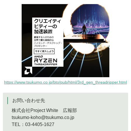
https://www.tsukumo.co.jp/bto/pub/html/3rd_gen_threadripper.html
お問い合わせ先
株式会社Project White 広報部
tsukumo-koho@tsukumo.co.jp
TEL：03-4405-1627