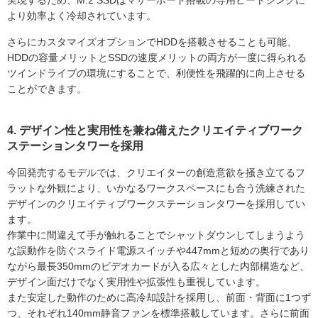
実現するため、M.2 SSDはマザーボード搭載の専用ヒートシンクに
より効率よく冷却されています。
さらにカスタマイズオプションでHDDを搭載させることも可能、
HDDの容量メリットとSSDの速度メリットの両方が一度に得られる
ツインドライブの環境にすることで、利便性を飛躍的に向上させる
ことができます。
4. デザイン性と実用性を兼ね備えたクリエイティブワーク
ステーションタワーを採用
今回発売するモデルでは、クリエイターの創造意欲を掻き立てるフ
ラットな外観により、いかなるワークスペースにも合う洗練された
デザインのクリエイティブワークステーションタワーを採用してい
ます。
作業中に間違えて手が触れることでシャットダウンしてしまうよう
な誤動作を防ぐスライド電源スイッチや447mmと短めの奥行であり
ながら最長350mmのビデオカードが入る広々とした内部構造など、
デザイン面だけでなく実用性や拡張性も重視しています。
また安定した動作のために高冷却設計を採用し、前面・背面に1つず
つ、それぞれ140mm静音ファンを標準搭載しています。さらに前面