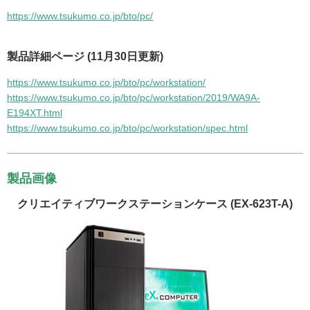
https://www.tsukumo.co.jp/bto/pc/
製品詳細ページ (11月30日更新)
https://www.tsukumo.co.jp/bto/pc/workstation/
https://www.tsukumo.co.jp/bto/pc/workstation/2019/WA9A-
E194XT.html
https://www.tsukumo.co.jp/bto/pc/workstation/spec.html
製品画像
クリエイティブワークステーションケース (EX-623T-A)