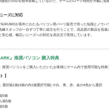
Me接続のSSDを標準搭載しているので、ゲームのロード時間が大幅に
ニーズに対応
、TSUKUMOが長年にわたるパソコン用パーツ販売で培った知識とノウ
熟練スタッフが一台ずつ丁寧に組立を行うことで、高品質の製品を迅速
と安心感、幅広いニーズへの対応を高次元で実現しています。
ST ARK』推奨パソコン 購入特典
T ARK』推奨パソコンをご購入いただいたお客様にゲーム内で使用可能な特
ト 】
ン」選択箱1個(4個の内1個選択可能) ※白、青、赤、金の4色から選択
箱5個
ム箱5個
箱5個