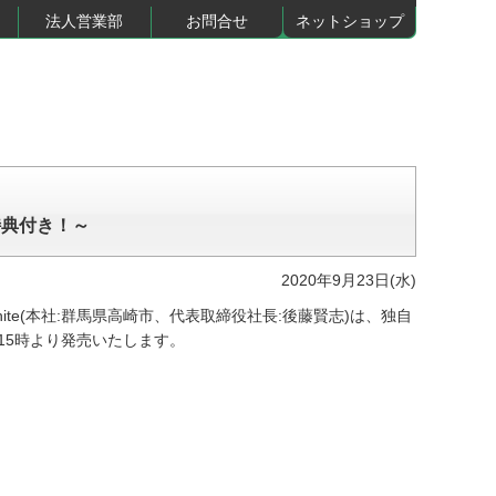
法人営業部
お問合せ
ネットショップ
特典付き！～
2020年9月23日(水)
hite(本社:群馬県高崎市、代表取締役社長:後藤賢志)は、独自
)15時より発売いたします。