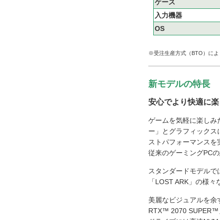
ケース
入力機器
OS
※受注生産方式（BTO）に
新モデルの特長
安心でより快適に楽
ゲームを気軽に楽しみた
ー」とグラフィックスに優
ストパフォーマンスを
従来のゲーミングPC
スタンダードモデルでは8コ
「LOST ARK」の
美麗なビジュアルを余すこ
RTX™ 2070 SU