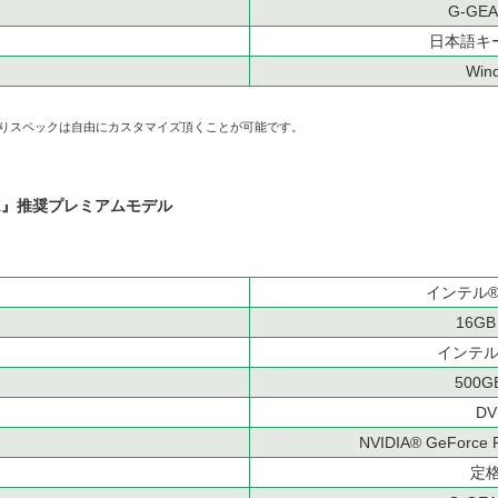
G-GE
日本語キ
Win
よりスペックは自由にカスタマイズ頂くことが可能です。
ARK』推奨プレミアムモデル
インテル® 
16GB
インテル®
500G
D
NVIDIA® GeForc
定格