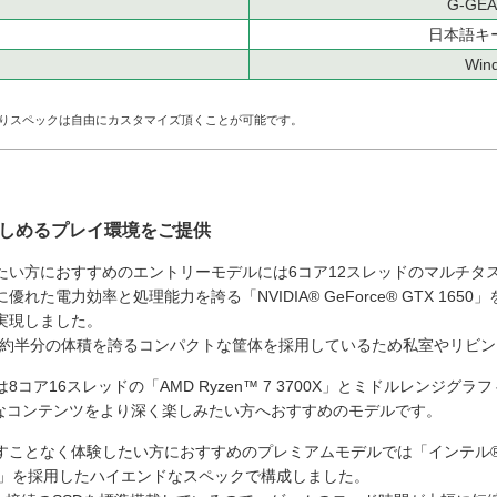
G-GE
日本語キ
Win
よりスペックは自由にカスタマイズ頂くことが可能です。
しめるプレイ環境をご提供
い方におすすめのエントリーモデルには6コア12スレッドのマルチタスク性能を
れた電力効率と処理能力を誇る「NVIDIA® GeForce® GTX 1
実現しました。
の約半分の体積を誇るコンパクトな筐体を採用しているため私室やリビ
ア16スレッドの「AMD Ryzen™ 7 3700X」とミドルレンジグラフィック
様々なコンテンツをより深く楽しみたい方へおすすめのモデルです。
となく体験したい方におすすめのプレミアムモデルでは「インテル® Core™ i
PER™」を採用したハイエンドなスペックで構成しました。