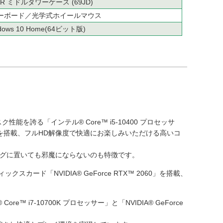
AR ミドルタワーケース (69JD)
ーボード／光学式ホイールマウス
dows 10 Home(64ビット版)
誇る「インテル® Core™ i5-10400 プロセッサ
650」を搭載、フルHD解像度で快適にお楽しみいただける高いコ
ングに置いても邪魔にならないのも特徴です。
スカード「NVIDIA® GeForce RTX™ 2060」を搭載、
7-10700K プロセッサー」と「NVIDIA® GeForce