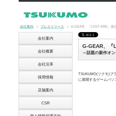
会社案内
＞
プレスリリース
＞
G-GEAR、『LOST ARK
会社案内
G-GEAR、
会社概要
～話題の新作オン
会社沿革
TSUKUMO(ツクモ)
採用情報
に展開するゲームパソコン
店舗案内
CSR
個人情報保護方針